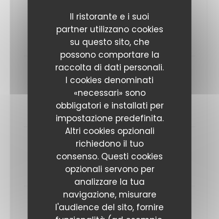
Biquette
Base crème, mozzarella, chèvre, miel, noix,
Il ristorante e i suoi
roquette
partner utilizzano cookies
17,80 EUR
su questo sito, che
possono comportare la
raccolta di dati personali.
4 Saisons
I cookies denominati
Sauce tomate, mozzarella, poivrons, aubergines
«necessari» sono
grillées, tomates confites, coeurs d’artichaut
obbligatori e installati per
19,80 EUR
impostazione predefinita.
Altri cookies opzionali
richiedono il tuo
Andalouse
consenso. Questi cookies
Sauce tomate, mozzarella, chorizo, poivrons
17,80 EUR
opzionali servono per
analizzare la tua
navigazione, misurare
Raclette
l'audience del sito, fornire
Base crème, mozzarella, jambon cru, jambon