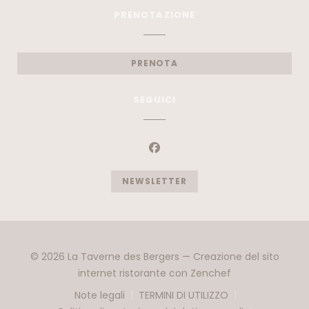
PRENOTAZIONE
PRENOTA
SEGUICI
Facebook ((apre una nuova 
NEWSLETTER
© 2026 La Taverne des Bergers — Creazione del sito
((apre una nuov
internet ristorante con
Zenchef
Note legali
TERMINI DI UTILIZZO
((apre una nuova finestra))
((apre una nuova finest