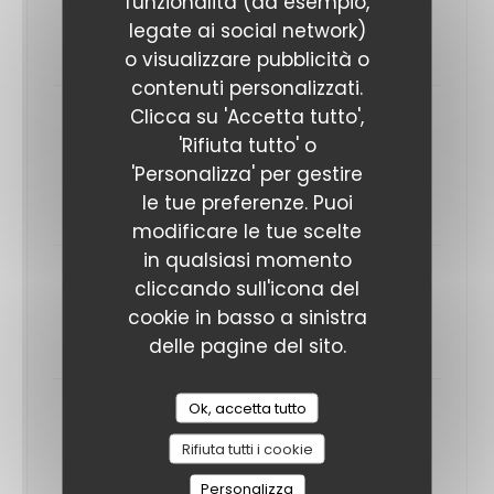
funzionalità (ad esempio,
blanc, pommes de terre, fromage à raclette
legate ai social network)
20,80 EUR
o visualizzare pubblicità o
contenuti personalizzati.
Clicca su 'Accetta tutto',
Bormio
'Rifiuta tutto' o
Sauce tomate, mozzarella, jambon cru,
'Personalizza' per gestire
parmesan, roquette
le tue preferenze. Puoi
20,80 EUR
modificare le tue scelte
in qualsiasi momento
Salmon
cliccando sull'icona del
Base crème, mozzarella, saumon fumé, citron
cookie in basso a sinistra
19,80 EUR
delle pagine del sito.
Ok, accetta tutto
Calzone
Sauce tomate, mozzarella, jambon blanc, oeuf,
Rifiuta tutti i cookie
champignons
Personalizza