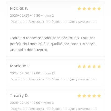
Nicolas
P
2025-02-25
- 19:30 - гости 2
Услуги
:
Атмосфера
:
Меню
:
Цена / качество
:
5
/5
5
/5
5
/5
5
/5
Endroit a recommander sans hésitation. Tout est
parfait de l accueil à la qualité des produits servis.
Une belle découverte.
Monique
L
2025-02-20
- 19:00 - гости 10
Услуги
:
Атмосфера
:
Меню
:
Цена / качество
:
5
/5
5
/5
5
/5
4
/5
Thierry
D
2025-02-20
- 12:00 - гости 3
Услуги
:
Атмосфера
:
Меню
:
Цена / качество
:
5
/5
4
/5
4
/5
4
/5