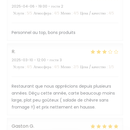
2025-04-06
- 19:00 - гости 2
Услуги
:
Атмосфера
:
Меню
:
Цена / качество
:
5
/5
4
/5
4
/5
4
/5
Personnel au top, bons produits
R
2025-03-10
- 12:00 - гости 3
Услуги
:
Атмосфера
:
Меню
:
Цена / качество
:
4
/5
4
/5
2
/5
1
/5
Restaurant que nous apprécions depuis plusieurs
années. Déçu cette année, carte beaucoup moins
large, plat peu goûteux ( salade de chèvre sans
fromage !!) et prix nettement en hausse.
Gaston
G