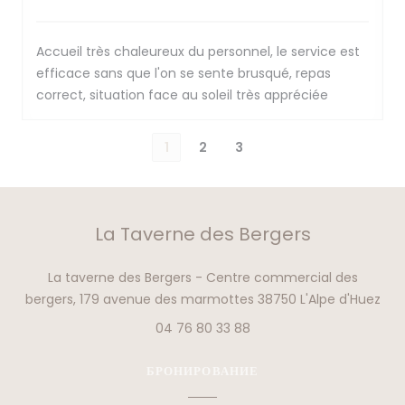
Accueil très chaleureux du personnel, le service est
efficace sans que l'on se sente brusqué, repas
correct, situation face au soleil très appréciée
1
2
3
La Taverne des Bergers
La taverne des Bergers - Centre commercial des
((от
bergers, 179 avenue des marmottes 38750 L'Alpe d'Huez
04 76 80 33 88
БРОНИРОВАНИЕ