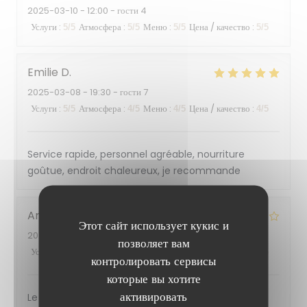
2025-03-10
- 12:00 - гости 4
Услуги
:
Атмосфера
:
Меню
:
Цена / качество
:
5
/5
5
/5
5
/5
5
/5
Emilie
D
2025-03-08
- 19:30 - гости 7
Услуги
:
Атмосфера
:
Меню
:
Цена / качество
:
5
/5
4
/5
4
/5
4
/5
Service rapide, personnel agréable, nourriture
goûtue, endroit chaleureux, je recommande
Anton
P
Этот сайт использует кукис и
2025-03-07
- 19:30 - гости 6
позволяет вам
Услуги
:
Атмосфера
:
Меню
:
Цена / качество
:
2
/5
4
/5
3
/5
3
/5
контролировать сервисы
которые вы хотите
активировать
Le serveur masculin qui nous a servis était très