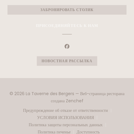
ЗАБРОНИРОВАТЬ СТОЛИК
ПРИСОЕДИНЯЙТЕСЬ К НАМ
Facebook ((открывается в нов
НОВОСТНАЯ РАССЫЛКА
© 2026 La Taverne des Bergers — Веб-страница ресторана
((открывается в новом окн
создана
Zenchef
Предупреждение об отказе от ответственности
((открывается в новом окне))
УСЛОВИЯ ИСПОЛЬЗОВАНИЯ
((открывается в новом окне))
Политика защиты персональных данных
((открывается в новом окне))
Политика печенье
Доступность