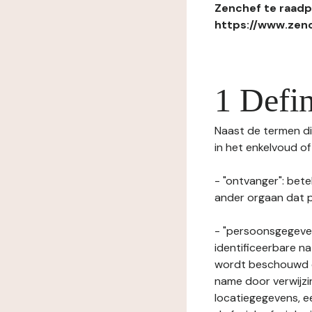
Zenchef te raadpl
https://www.zenc
1 Defin
Naast de termen die
in het enkelvoud o
- "ontvanger": bete
ander orgaan dat p
- "persoonsgegeven
identificeerbare na
wordt beschouwd ee
name door verwijzi
locatiegegevens, ee