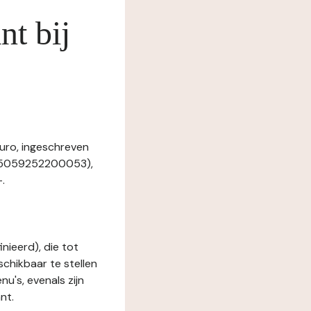
nt bij
uro, ingeschreven
45059252200053),
.
nieerd), die tot
schikbaar te stellen
u's, evenals zijn
nt.