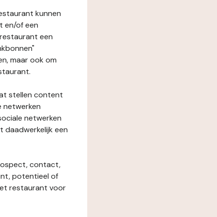
restaurant kunnen
t en/of een
t restaurant een
enkbonnen"
den, maar ook om
staurant.
at stellen content
ze netwerken
 sociale netwerken
t daadwerkelijk een
rospect, contact,
ent, potentieel of
het restaurant voor