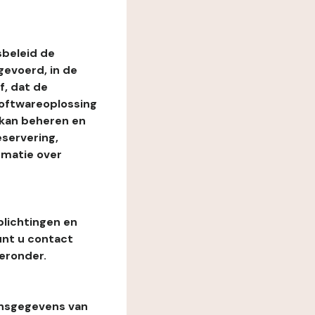
beleid de
evoerd, in de
, dat de
softwareoplossing
 kan beheren en
eservering,
rmatie over
plichtingen en
unt u contact
eronder.
onsgegevens van