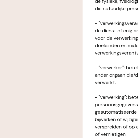
de fysieke, fysiolo
die natuurlijke per
- "verwerkingsveran
de dienst of enig 
voor de verwerking
doeleinden en midde
verwerkingsverant
- "verwerker": bete
ander orgaan die/
verwerkt.
- "verwerking": be
persoonsgegevens o
geautomatiseerde p
bijwerken of wijzig
verspreiden of op a
of vernietigen.