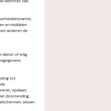
le identiteit van
verheidsinstantie,
den en middelen
 met anderen de
e dienst of enig
onsgegevens
kking tot
via
reren, opslaan,
 van doorzending,
, afschermen, wissen