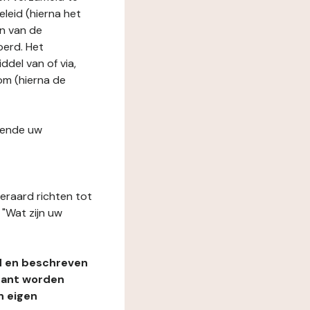
leid (hierna het
n van de
oerd. Het
del van of via,
om (hierna de
fende uw
teraard richten tot
"Wat zijn uw
d en beschreven
rant worden
n eigen