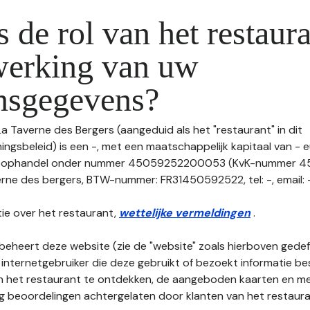
s de rol van het restaura
werking van uw
nsgegevens?
La Taverne des Bergers (aangeduid als het "restaurant" in dit
gsbeleid) is een -, met een maatschappelijk kapitaal van - e
 Koophandel onder nummer 45059252200053 (KvK-nummer 
erne des bergers, BTW-nummer: FR31450592522, tel: -, email: -
ie over het restaurant,
wettelijke vermeldingen
.
beheert deze website (zie de "website" zoals hierboven gedefi
 internetgebruiker die deze gebruikt of bezoekt informatie be
an het restaurant te ontdekken, de aangeboden kaarten en men
nog beoordelingen achtergelaten door klanten van het restaura