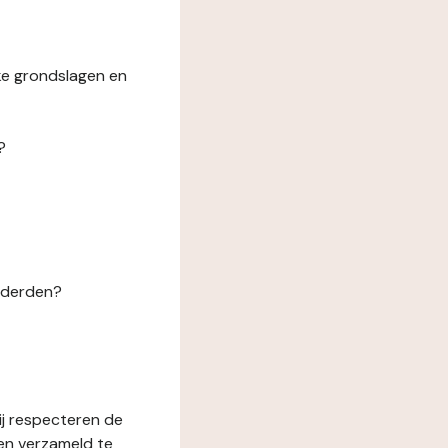
ke grondslagen en
?
n derden?
ij respecteren de
en verzameld te