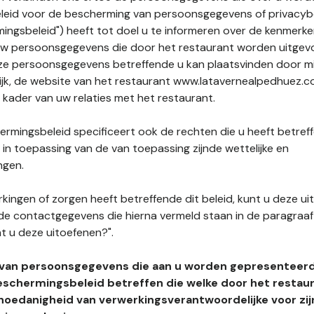
leid voor de bescherming van persoonsgegevens of privacybe
ngsbeleid") heeft tot doel u te informeren over de kenmerke
uw persoonsgegevens die door het restaurant worden uitgev
e persoonsgegevens betreffende u kan plaatsvinden door mid
lijk, de website van het restaurant www.latavernealpedhuez.c
t kader van uw relaties met het restaurant.
rmingsbeleid specificeert ook de rechten die u heeft betref
n toepassing van de van toepassing zijnde wettelijke en
ngen.
kingen of zorgen heeft betreffende dit beleid, kunt u deze ui
de contactgegevens die hierna vermeld staan in de paragraaf 
t u deze uitoefenen?".
 van persoonsgegevens die aan u worden gepresenteer
eschermingsbeleid betreffen die welke door het restau
hoedanigheid van verwerkingsverantwoordelijke voor zij