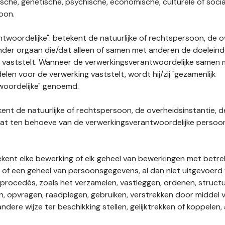
gische, genetische, psychische, economische, culturele of socia
soon.
twoordelijke": betekent de natuurlijke of rechtspersoon, de o
ander orgaan die/dat alleen of samen met anderen de doelein
 vaststelt. Wanneer de verwerkingsverantwoordelijke samen
len voor de verwerking vaststelt, wordt hij/zij "gezamenlijk
woordelijke" genoemd.
kent de natuurlijke of rechtspersoon, de overheidsinstantie, d
dat ten behoeve van de verwerkingsverantwoordelijke perso
tekent elke bewerking of elk geheel van bewerkingen met betre
f een geheel van persoonsgegevens, al dan niet uitgevoerd 
rocedés, zoals het verzamelen, vastleggen, ordenen, structu
en, opvragen, raadplegen, gebruiken, verstrekken door middel
ndere wijze ter beschikking stellen, gelijktrekken of koppelen