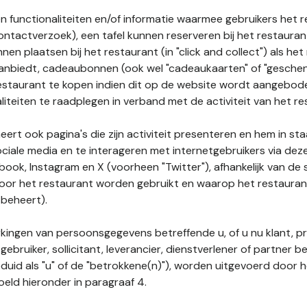
n functionaliteiten en/of informatie waarmee gebruikers het 
ontactverzoek), een tafel kunnen reserveren bij het restauran
nnen plaatsen bij het restaurant (in "click and collect") als he
 aanbiedt, cadeaubonnen (ook wel "cadeaukaarten" of "gesch
estaurant te kopen indien dit op de website wordt aangebo
liteiten te raadplegen in verband met de activiteit van het re
ert ook pagina's die zijn activiteit presenteren en hem in sta
ociale media en te interageren met internetgebruikers via de
book, Instagram en X (voorheen "Twitter"), afhankelijk van de
door het restaurant worden gebruikt en waarop het restauran
 beheert).
ingen van persoonsgegevens betreffende u, of u nu klant, p
gebruiker, sollicitant, leverancier, dienstverlener of partner b
duid als "u" of de "betrokkene(n)"), worden uitgevoerd door 
eld hieronder in paragraaf 4.